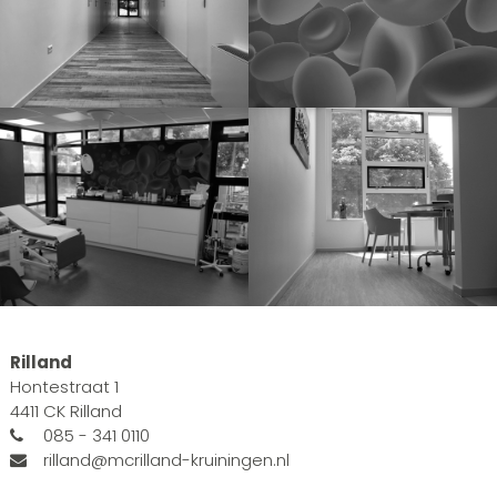
Rilland
Hontestraat 1
4411 CK Rilland
085 - 341 0110
rilland@mcrilland-kruiningen.nl