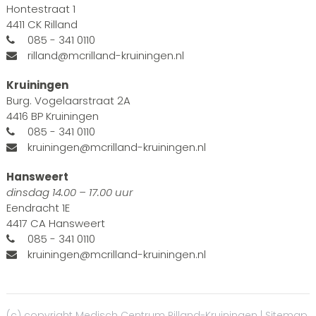
Hontestraat 1
4411 CK Rilland
085 - 341 0110
rilland@mcrilland-kruiningen.nl
Kruiningen
Burg. Vogelaarstraat 2A
4416 BP Kruiningen
085 - 341 0110
kruiningen@mcrilland-kruiningen.nl
Hansweert
dinsdag 14.00 – 17.00 uur
Eendracht 1E
4417 CA Hansweert
085 - 341 0110
kruiningen@mcrilland-kruiningen.nl
(c) copyright Medisch Centrum Rilland-Kruiningen |
Sitemap