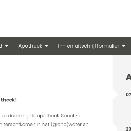
d
Apotheek
In- en uitschrijfformulier
A
0
otheek!
 ze dan in bij de apotheek. Spoel ze
n terechtkomen in het (grond)water en
2